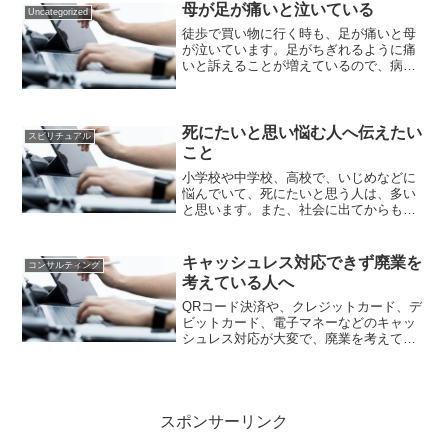
母が足が痛いと泣いている
Uncategorized
徒歩で買い物に行く時も、足が痛いと母
が泣いています。足がちぎれるように痛
いと訴えることが増えているので、病院
に行きたいです。先日母が骨折した場所
と同じ辺りを強打したみたいで、少し出
血しました。すでに1週間位経過していま
すが、未だに病院に行く...
死にたいと思い悩む人へ伝えたい
スピリチュアル
こと
小学校や中学校、高校で、いじめなどに
悩んでいて、死にたいと思う人は、多い
と思います。また、社会に出てからもお
金に困って毎日死にたいと思うことも、
多々あると思います。私は、こちらのア
メブロで記事を投稿しました。今死にた
キャッシュレス対応できず廃業を
コンサルティング
いと思い悩んでいる人に、...
考えている人へ
QRコード決済や、クレジットカード、デ
ビットカード、電子マネーなどのキャッ
シュレス対応が大変で、廃業を考えてし
まっている個人商店の経営者の皆様に伝
えたいことがあります。キャッシュレス
対応するためのレジ購入が出来ないか
ら、廃業するという人も居...
スポンサーリンク