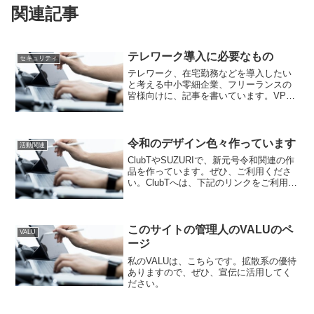
関連記事
テレワーク導入に必要なもの
セキュリティ
テレワーク、在宅勤務などを導入したい
と考える中小零細企業、フリーランスの
皆様向けに、記事を書いています。VPN
導入が必須だと思います。会社と自宅の
パソコンやスマホ、タブレットをつなぐ
ためには、普通に単純にインターネット
接続しては、いけません...
令和のデザイン色々作っています
活動関連
ClubTやSUZURIで、新元号令和関連の作
品を作っています。ぜひ、ご利用くださ
い。ClubTへは、下記のリンクをご利用く
ださい。SUZURIの私の販売ページは、こ
ちらです。私のブランドのfacebookペー
ジは、ここです。
このサイトの管理人のVALUのペ
VALU
ージ
私のVALUは、こちらです。拡散系の優待
ありますので、ぜひ、宣伝に活用してく
ださい。