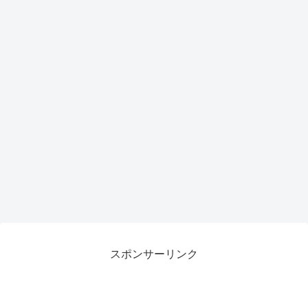
トア
ップ
で作
業効
率が
劇的
向上
スポンサーリンク