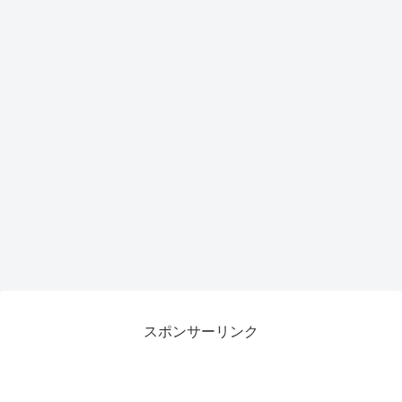
がも
らえ
るチ
ャン
ス
スポンサーリンク