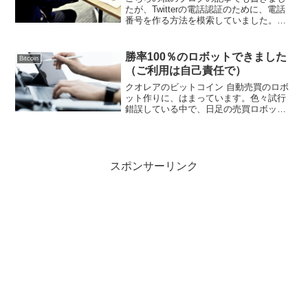
たが、Twitterの電話認証のために、電話
番号を作る方法を模索していました。で
も、ネットで書かれているtextPLUSとい
うアプリで無料で作ることができるアメ
リカの電話番号では、登録できないで
勝率100％のロボットできました
Bitcoin
す。また、...
（ご利用は自己責任で）
クオレアのビットコイン 自動売買のロボ
ット作りに、はまっています。色々試行
錯誤している中で、日足の売買ロボット
で、勝率100％のロボットを作ることがで
きました。バックテストの結果なので、
実際の運用では結果が異なる場合もあり
ます。このロボット...
スポンサーリンク