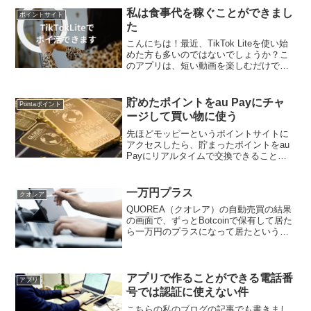
なってほしいです。お金に好かれるとい
私は食事代を稼ぐことができまし
ポイントサイト
うことは、人に好かれると...
た
こんにちは！最近、TikTok Liteを使い始
めた方も多いのではないでしょうか？こ
のアプリは、短い動画を楽しむだけでな
く、ポイントを獲得することができるの
が大きな魅力です。今回は、TikTok Lite
でのポイント獲得方法やその楽しみ方
貯めたポイントをau Payにチャ
Pontaポイント
に...
ージして買い物に使う
先ほどモッピーというポイントサイトに
アクセスしたら、貯まったポイントをau
Payにリアルタイムで交換できることを
知りました。そしてポイントを稼ぐ方法
の中に、文字入力してポイントを稼ぐこ
とができるものがありました。ちょっと
一万円プラス
クオレア
した空き時間に挑戦...
QUOREA（クオレア）の自動売買の結果
の画面で、ずっとBotcoinで保有して居た
ら一万円のプラスになって居たという表
示がありました。QUOREAの実績今月
も、今の所プラスになって居ます。早く
10万円以上で運用できるようになりたい
と思って...
アプリで作ることができる電話番
アプリ
号では認証に使えない件
こちらの私のブログの記事でも書きまし