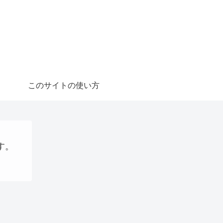
このサイトの使い方
す。
webサイト制作関連
大阪国際万博
ステーブルコイン