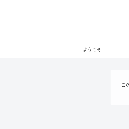
ようこそ
こ
パソコン、タブレット、ネット機器関連
お金の話
VPS