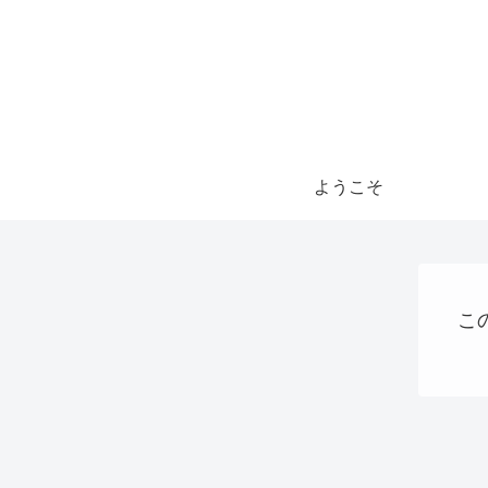
ようこそ
こ
パソコン、タブレット、ネット機器関連
仮想通貨
VPS