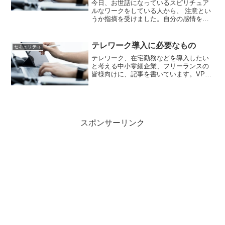
今日、お世話になっているスピリチュア
ルなワークをしている人から、 注意とい
うか指摘を受けました。自分の感情を受
け入れる。自分の感情を受け止める。自
分が、自分自身の良き理解者になる。こ
の地球には、「行動」「体験」「創造」
テレワーク導入に必要なもの
セキュリティ
を経験するために、やっ...
テレワーク、在宅勤務などを導入したい
と考える中小零細企業、フリーランスの
皆様向けに、記事を書いています。VPN
導入が必須だと思います。会社と自宅の
パソコンやスマホ、タブレットをつなぐ
ためには、普通に単純にインターネット
接続しては、いけません...
スポンサーリンク