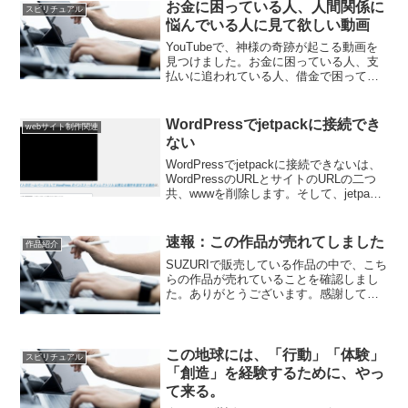
きる場所で、資金調達を目指し、早期
お金に困っている人、人間関係に
スピリチュアル
に...
悩んでいる人に見て欲しい動画
YouTubeで、神様の奇跡が起こる動画を
見つけました。お金に困っている人、支
払いに追われている人、借金で困ってい
る人、人間関係に悩んでいる人など、今
不幸の中に居る人に見て欲しいと願って
います。この他の関連動画も、ご紹介し
WordPressでjetpackに接続でき
webサイト制作関連
ます。
ない
WordPressでjetpackに接続できないは、
WordPressのURLとサイトのURLの二つ
共、wwwを削除します。そして、jetpack
の接続を試みます。成功したら、再び
wwwを付けてURLを元に戻します。私
は、この方法で、復旧で...
速報：この作品が売れてしました
作品紹介
SUZURIで販売している作品の中で、こち
らの作品が売れていることを確認しまし
た。ありがとうございます。感謝してい
ます。!function(d,s,id){var
js,fjs=d.getElementsByTagName(s);if(!d..
.
この地球には、「行動」「体験」
スピリチュアル
「創造」を経験するために、やっ
て来る。