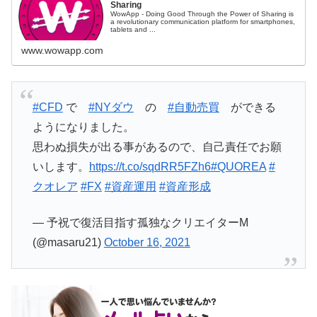
Sharing
WowApp - Doing Good Through the Power of Sharing is
a revolutionary communication platform for smartphones,
tablets and ...
www.wowapp.com
#CFD
で
#NYダウ
の
#自動売買
ができる
ようになりました。
思わぬ損失が出る事があるので、自己責任でお願
いします。
https://t.co/sqdRR5FZh6
#QUOREA
#
クオレア
#FX
#資産運用
#資産形成
— 予祝で復活目指す孤独なクリエイターM
(@masaru21)
October 16, 2021