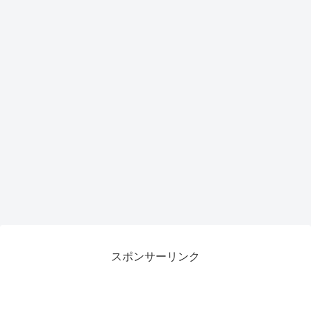
トア
ップ
で作
業効
率が
劇的
向上
スポンサーリンク