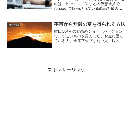
れは、ビットコインなどの仮想通貨で、
Amazonで販売されている商品を最大
15％割引で購入できるものです。また、
このAvacusを通じて、個人のスキルを販
売することもできます。Avacus payを...
宇宙から無限の富を得られる方法
お金の話
昨日Qさんの動画のショートバージョン
で、すごいものを見ました。お金に困っ
ている人、金運アップしたい人、収入ア
ップしたい人、臨時収入がほしい人に、
見てほしい動画だと思います。また、こ
ちらの私のブログでも、関連記事を書い
ています。ぜひ、読んでく...
スポンサーリンク