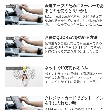
限が、撤廃されました。これまでは、バ
ージョンの違うBraveを含めて、合計４つ
金運アップのためにスーパーであ
お金の話
までしかビッ...
るものを使うと良いかも
私は、YouTubeの開運系、スピリチュア
ル系の動画を見ています。見た動画の中
で、「お金を支払うときに、お金にあり
がとう」と言うとお金が戻ってくるよう
になるという内容の話がありました。で
も、レジでお支払いをするときに、お金
お得にQUOREAを始める方法
Bitcoin
に向かってありがと...
仮想通貨を自動売買して資産運用できる
と話題のQUOREA（クオレア）ですが、
お得に始める方法を見つけました。こち
らのげん玉というポイントサイト経由で
QUOREA（クオレア）に申し込みして、
自動売買を始めると、32000ポイント獲得
できるそう...
ネットで10万円作る方法
アフィリエイト
ポイントサイトに登録して商品購入やサ
ービスを利用してポイントを稼ぐ、アフ
ィリエイトサイトに登録して、自己アフ
ィリエイト（セルフパック）を利用す
る、商品やサービスを紹介するアフィリ
エイトを行い稼ぐ、暗号資産（仮想通
貨）で稼ぐ。という内容で、１０万円工
クレジットカードでビットコイン
note
面できる方法を紹介しています。
を手に入れたい時
今日Avacusというものを知りました。こ