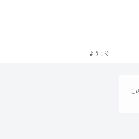
ようこそ
こ
QRコード決済
稼ぐ
AI