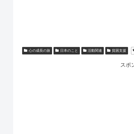
心の成長の旅
日本のこと
活動関連
貧困支援
スポ