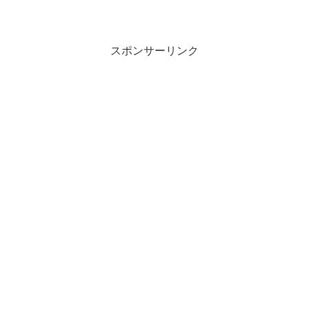
て、仮想通貨を受け取ることができる流
れです。私は、まだAvacusASKで仕事を
受けることに慣れていないので、戸惑い
ながらやりとりして...
スポンサーリンク