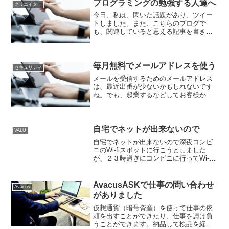
今回の事件は、確実に証...
プログラミングの勉強する人達へ
クリエイター
今日、私は、閃いた話題があり、ツイー
トしました。また、こちらのブログで
も、関連していると思える記事を書きま
した。来年度から小学校でプログラミン
グの授業が始めるということで、お菓子
メーカーのグリコが、この分野にお菓子
を作って参入するとWBSを...
毎月無料でメールアドレスを使う
セキュリティ
メールを受信するためのメールアドレス
は、最近出番が少ないかもしれないです
ね。でも、起業するなどしてお客様から
の問い合わせのメールを受け取る際に、
独自ドメインで作ったメールアドレスを
使いたいと思われる人も多いと思いま
す。普通は独自ドメインを契...
自宅でネットが出来ないので
VALU
自宅でネットが出来ないので深夜コンビ
ニのWi-fiスポットに行こうとしました
が、２３時過ぎにコンビニに行ってWi-fi
スポットからVALUに繋いでも、何もでき
ないと思い諦めました。私は、今日
TikTokという動画共有SNSのアプリをイ
AvacusASKで仕事の問い合わせ
Avacus
ンスト...
がありました
仮想通貨（暗号資産）を使って仕事の依
頼を出すことができたり、仕事を請け負
うことができます。納品して検品を経