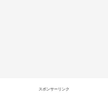
がも
らえ
るチ
ャン
ス
スポンサーリンク