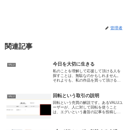
管理者
関連記事
今日を大切に生きる
VALU
私のことを理解して応援して頂ける人を
探すことは、無駄なのかもしれません。
それよりも、私の作品を買って頂ける人
を探すことが大切です。この数か月この
点を履き違えていたから、作品を買って
頂ける人と応援して頂ける人の両方が増
回転という取引の説明
VALU
えない状況に陥っています...
回転という売買の解説です。あるVALUユ
ーザーが、人に対して回転を使うこと
は、エグいという趣旨の記事を投稿して
いました。回転は、最安値で買い注文ま
たは売り注文が成立した直後に、再び最
安値で売買注文を出すことのようです。