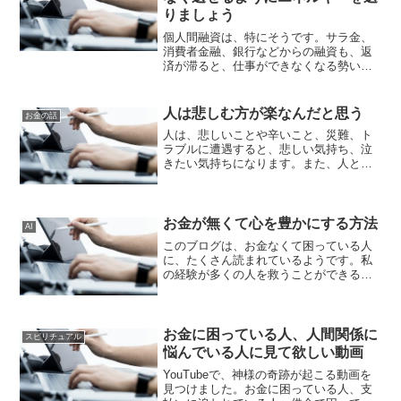
りましょう
個人間融資は、特にそうです。サラ金、
消費者金融、銀行などからの融資も、返
済が滞ると、仕事ができなくなる勢い
で、取り立てに来ます。個人間融資の場
合は、お金を返せないことを恨んで誹謗
中傷を行う人もいます。でも、ここで考
人は悲しむ方が楽なんだと思う
お金の話
えて欲しいことがあります。...
人は、悲しいことや辛いこと、災難、ト
ラブルに遭遇すると、悲しい気持ち、泣
きたい気持ちになります。また、人と会
話するのも辛くなり、孤独を求めます。
そして、どうして自分は出来ないのだろ
う、解決できないのだろうと思い始め迷
路に落ちてしまい、最後に...
お金が無くて心を豊かにする方法
AI
このブログは、お金なくて困っている人
に、たくさん読まれているようです。私
の経験が多くの人を救うことができるよ
うに、私の経験を踏まえて記事を書いて
います。有るものに感謝私が今日こうし
て生きることができるのは、今有るもの
に感謝しているからです。...
お金に困っている人、人間関係に
スピリチュアル
悩んでいる人に見て欲しい動画
YouTubeで、神様の奇跡が起こる動画を
見つけました。お金に困っている人、支