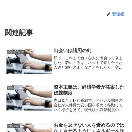
管理者
関連記事
出会いは諸刃の剣
心の成長の旅
私は、これまで色々な人に出会ってきま
した。若いころは、ネットで知り合った
人達と旅行のようなことをしたり、交流
したこともあります。また、正社員で仕
事をした後、派遣や請負などで仕事をす
る中で、色々な人と出会いました。で
も、これまで出会った人の中...
資本主義は、経済学者が発案した
政治
奴隷制度
先日見たテレビ番組で、アパレル関連の
会社が人件費の安い国を求めて移動して
いく様子を見て、現代版の奴隷制度のよ
うな気がしてきました。結局、企業は雇
用を生み出すと言いつつ実際は、従業員
から搾取していると思います。派遣会社
お金を返せない人を責めるのでは
お金の話
も、派遣しているスタッフ...
なく返せるようにエネルギーを送