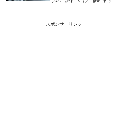
払いに追われている人、借金で困ってい
る人、人間関係に悩んでいる人など、今
不幸の中に居る人に見て欲しいと願って
います。この他の関連動画も、ご紹介し
ます。
スポンサーリンク