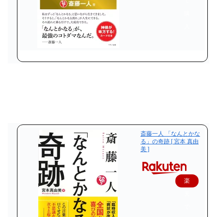
で
購
入
斎藤一人 「なんとかな
る」の奇跡 [ 宮本 真由
美 ]
楽
天
で