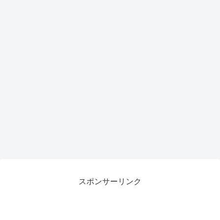
力候
がも
補
らえ
るチ
ャン
ス
スポンサーリンク