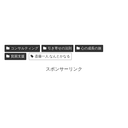
コンサルティング
引き寄せの法則
心の成長の旅
貧困支援
斎藤一人.なんとかなる
スポンサーリンク