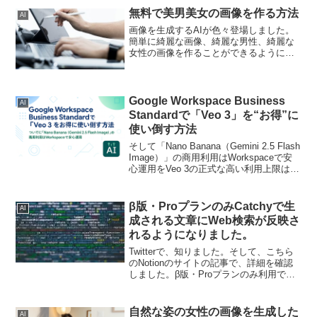
無料で美男美女の画像を作る方法
AI
画像を生成するAIが色々登場しました。
簡単に綺麗な画像、綺麗な男性、綺麗な
女性の画像を作ることができるようにな
りました。この記事では、男性を生成す
るプロンプトの情報が少ないかもしれま
せん。ここで紹介するリンク先の記事を
参考にされてポーズや衣...
Google Workspace Business
AI
Standardで「Veo 3」を“お得”に
使い倒す方法
そして「Nano Banana（Gemini 2.5 Flash
Image）」の商用利用はWorkspaceで安
心運用をVeo 3の正式な高い利用上限は、
原則としてGoogle AI Pro / Ultraのサブス
クで提供されます（Pro...
β版・ProプランのみCatchyで生
AI
成される文章にWeb検索が反映さ
れるようになりました。
Twitterで、知りました。そして、こちら
のNotionのサイトの記事で、詳細を確認
しました。β版・Proプランのみ利用でき
ますが、AIが文章を生成する際に、最新
のウェブ検索結果を反映させることが出
来るので、タイムリーな話題を取り入れ
自然な姿の女性の画像を生成した
AI