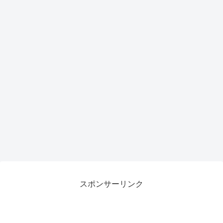
トア
ップ
で作
業効
率が
劇的
向上
スポンサーリンク