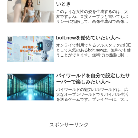
た記...
いとき
このような女性の姿を生成するのは、大
変ですよね。直接ノーブラと書いてもポ
リシーに抵触して、画像生成AIで画像の
生成ができないことが多いです。sample
私は、色々試して、SoraとSeaArtで、自
然な女性の体のラインを実現できまし
bolt.newを始めていたい人へ
AI
た。でも...
オンライで利用できるフルスタックのIDE
として人気のあるbolt.newは、無料でも使
うことができます。無料では機能に制限
がありますが、bolt.newを体験してみたい
人には、お勧めだと思います。仕事、業
務で使う場合は、アカウントのアップ
グ...
パイワールドを自分で設定したサ
AI
ーバーで楽しみたい人へ
パイワールドの魅力パルワールドは、広
大なオープンワールドでサバイバル生活
を送るゲームです。プレイヤーは、大小
様々なモンスター「パル」を捕まえ、育
て、戦わせることができます。しかし、
パルを戦わせるだけでなく、拠点で働か
せることも可能。これによ...
スポンサーリンク