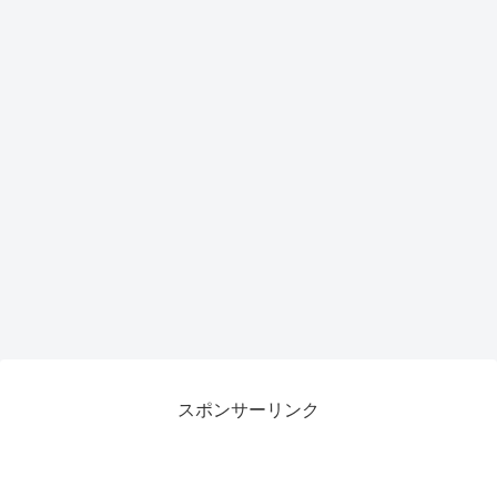
力候
補
スポンサーリンク