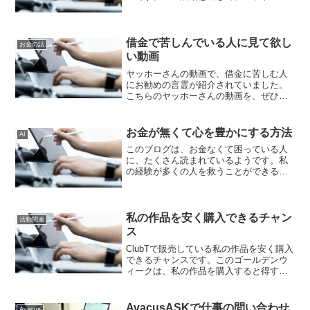
ンやポイントサイトを使って貧困から抜
け出す方法を話したり、資金の作り方を
話したりして貧困支援をしたいです。ま
た、ネットのセキュリティ...
借金で苦しんでいる人に見て欲し
お金の話
い動画
ヤッホーさんの動画で、借金に苦しむ人
にお勧めの言霊が紹介されていました。
こちらのヤッホーさんの動画を、ぜひ、
見てください。住宅ローンや、消費者金
融、銀行などからの借金で苦しむ人達に
伝えたいと思い、ご紹介しています。ク
お金が無くて心を豊かにする方法
AI
レジットカードのキャッシ...
このブログは、お金なくて困っている人
に、たくさん読まれているようです。私
の経験が多くの人を救うことができるよ
うに、私の経験を踏まえて記事を書いて
います。有るものに感謝私が今日こうし
て生きることができるのは、今有るもの
に感謝しているからです。...
私の作品を安く購入できるチャン
活動関連
ス
ClubTで販売している私の作品を安く購入
できるチャンスです。このゴールデンウ
ィークは、私の作品を購入すると得する
チャンスです。
==========================5/6ま
で全商品が300円引き！
AvacusASKで仕事の問い合わせ
Avacus