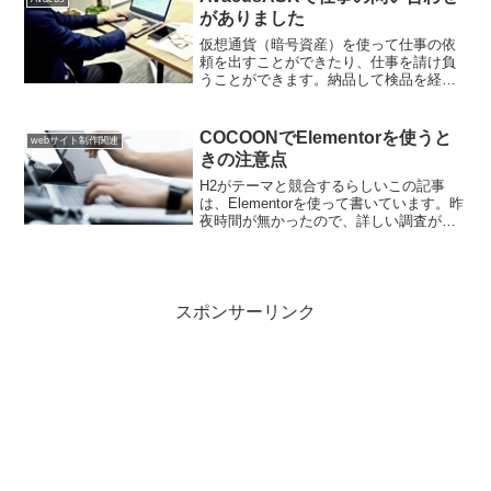
==============...
がありました
仮想通貨（暗号資産）を使って仕事の依
頼を出すことができたり、仕事を請け負
うことができます。納品して検品を経
て、仮想通貨を受け取ることができる流
れです。私は、まだAvacusASKで仕事を
受けることに慣れていないので、戸惑い
COCOONでElementorを使うと
webサイト制作関連
ながらやりとりして...
きの注意点
H2がテーマと競合するらしいこの記事
は、Elementorを使って書いています。昨
夜時間が無かったので、詳しい調査がで
きませんでした。今、調査した結果H2の
見出しがテーマと競合するみたいです。
そのため、H2を選択した場合のみ、グラ
デーション...
スポンサーリンク