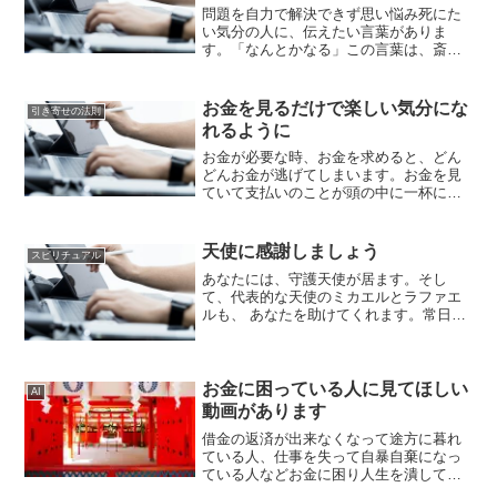
問題を自力で解決できず思い悩み死にた
い気分の人に、伝えたい言葉がありま
す。「なんとかなる」この言葉は、斎藤
一人さんの書籍でも紹介されています。
斎藤一人さんの書籍については、こちら
のブログの記事も読んでみてください。
お金を見るだけで楽しい気分にな
引き寄せの法則
本の購入は、こちらからでき...
れるように
お金が必要な時、お金を求めると、どん
どんお金が逃げてしまいます。お金を見
ていて支払いのことが頭の中に一杯にな
っている状況では、お金は、あなたの下
に集まってきません。お金があると楽し
い、お金があるとワクワクするという感
天使に感謝しましょう
スピリチュアル
情を楽しむことが、お金が...
あなたには、守護天使が居ます。そし
て、代表的な天使のミカエルとラファエ
ルも、 あなたを助けてくれます。常日頃
から守護天使達に、あなたを守ってくれ
ていることに対して、感謝の気持ちを伝
えましょう。寝る前に、守護天使様や、
ミカエル、ラファエルの名...
お金に困っている人に見てほしい
AI
動画があります
借金の返済が出来なくなって途方に暮れ
ている人、仕事を失って自暴自棄になっ
ている人などお金に困り人生を潰してし
まった人に見てほしい動画があります。