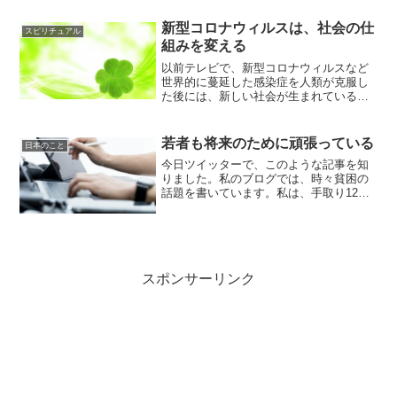
この動画を見て、お金に好かれるように
なってほしいです。お金に好かれるとい
新型コロナウィルスは、社会の仕
スピリチュアル
うことは、人に好かれると...
組みを変える
以前テレビで、新型コロナウィルスなど
世界的に蔓延した感染症を人類が克服し
た後には、新しい社会が生まれていると
言う内容の話をされていたコメンテータ
ーがいました。これは、本当だと思いま
す。スピリチュアルな視点で言うと、
若者も将来のために頑張っている
日本のこと
今、フォトンベルトの中を地...
今日ツイッターで、このような記事を知
りました。私のブログでは、時々貧困の
話題を書いています。私は、手取り12万
円前後で母を養いながら、再び自分のス
キルを活かして、人の２倍働いて母に恩
返しできるように活動しています。で
も、私の夢や志の原点の部...
スポンサーリンク