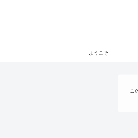
ようこそ
こ
日本のこと
AI
プログラミング