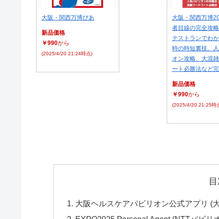
大阪・関西万博ぴあ
大阪・関西万博20
者目線の完全攻略
新品価格
テストランでわか
￥990
から
時の時短裏技、人
(2025/4/20 21:24時点)
オン攻略、大混雑
ート必勝法など完
新品価格
￥990
から
(2025/4/20 21:25時
目
大阪ヘルスケアパビリオン公式アプリ (大阪ヘルス
EXPO2025 Personal Agent (NT