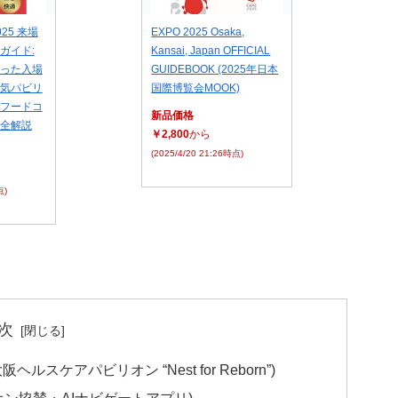
25 来場
EXPO 2025 Osaka,
ガイド:
Kansai, Japan OFFICIAL
った入場
GUIDEBOOK (2025年日本
気パビリ
国際博覧会MOOK)
フードコ
新品価格
全解説
￥2,800
から
(2025/4/20 21:26時点)
点)
次
ケアパビリオン “Nest for Reborn”)
Tパビリオン協賛・AIナビゲートアプリ)