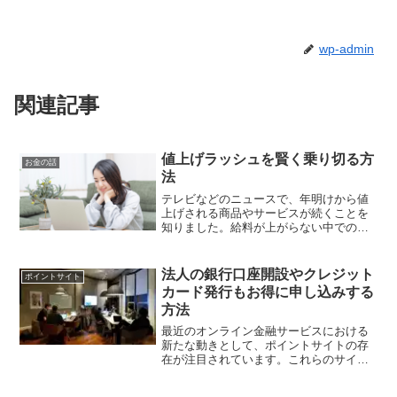
wp-admin
関連記事
値上げラッシュを賢く乗り切る方
お金の話
法
テレビなどのニュースで、年明けから値
上げされる商品やサービスが続くことを
知りました。給料が上がらない中での商
品などの値上げは、生活に直結する問題
で死活問題です。こうした厳しい世の中
を生き抜く為には、色々なサービスを活
法人の銀行口座開設やクレジット
ポイントサイト
用することが大切です。サ...
カード発行もお得に申し込みする
方法
最近のオンライン金融サービスにおける
新たな動きとして、ポイントサイトの存
在が注目されています。これらのサイト
は、ユーザーが特定のサービスを利用す
ることでポイントを獲得できるプラット