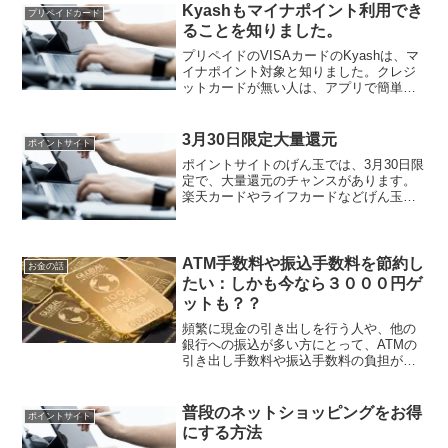
フォームを提供しており、特に法人向け
Kyashもマイナポイント利用でき
プリペイドカード
サービスに関して顕著なキ...
ることを知りました。
プリペイドのVISAカードのKyashは、マ
イナポイント対象と知りました。クレジ
ットカードが無い人は、アプリで簡単に
作る事ができるKyashを活用すると良い
と思います。Kyashのマイナポイントの
キャンペーンページは、こちらです。
3月30日限定大量還元
ポイントサイト
Kyash...
ポイントサイトのげん玉では、3月30日限
定で、大量還元のチャンスがあります。
楽天カードやライフカードなどげん玉で
人気のキャンペーンが、3月30日限定で大
量還元を行うそうです。さらにキャッシ
ュバックがつくサービスもあり、全て利
用すると最大で1...
ATM手数料や振込手数料を節約し
お金の話
たい：しかも今なら３０００円ゲ
ットも？？
頻繁に現金の引き出しを行う人や、他の
銀行への振込が多い方にとって、ATMの
引き出し手数料や振込手数料の負担が大
きく悩みの種だと思います。日本の銀行
の中で、ATM引き出し手数料や振込手数
料の節約に役立つ銀行があります。みん
普段のネットショッピングをお得
ポイントサイト
なの銀行という新しく...
にする方法