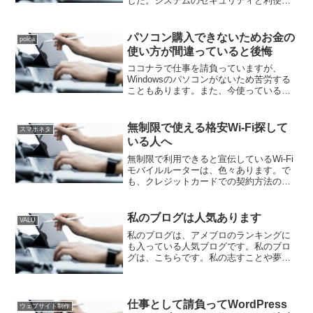
した。システムのセキュリティと利便性
を天秤にかけた絵でした。利便性を向上
させて会員数が増えることを目論んでシ
ステムを設計すると、セキュリティが脆
パソコン購入できないためお金の
polca
弱になってしまう。...
使い方が間違っていると後悔
ココナラで仕事を請負っていますが、
Windowsのパソコンがないため苦労する
こともあります。また、今使っている
MacBookAirが古くなり内蔵SSDにエラー
が発生してしまっているため、OSのクリ
ーンインストールすることもできず、外
無制限で使える格安Wi-Fi探して
スマホネタ
部SS...
いる人へ
無制限で利用できると宣伝しているWi-Fi
モバイルルーターは、色々あります。で
も、クレジットカードでの契約方法のみ
のところが多いです。クレジットカード
を持っていないと、無制限で利用できる
恩恵を受けることができないと思ってい
私のブログは人気あります
VALU
る人も、多いと思い...
私のブログは、アメブロのランキングに
も入っている人気ブログです。私のブロ
グは、こちらです。私の志すことや夢、
希望も書いています。
仕事として請負ってWordPress
ウェブサイト制作