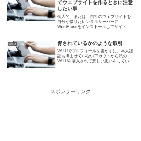
でウェブサイトを作るときに注意
したい事
個人的、または、自社のウェブサイトを
自分が借りたレンタルサーバーに
WordPressをインストールしてサイト構
築する場合は、自由に作れば良いです。
でも、仕事として誰かから依頼を受けて
請負ってWordPressを使ってウェブサイ
脅されているかのような取引
VALU
トを作る際に、...
VALUでプロフィールを書かずに、本人認
証も済ませていないアカウトから私の
VALUを購入されて悲しい思いをしていま
す。不審に思うのでブロックしたら、必
ず現在値の半値で売りに出してくる。そ
して、私が売買成立しないようにしてい
ると、必ず同じ人が...
スポンサーリンク