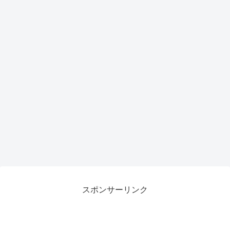
トア
ップ
で作
業効
率が
劇的
向上
スポンサーリンク