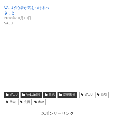
VALU初心者が気をつけるべ
きこと
2018年10月10日
VALU
VALU
VALU解説
日記
活動関連
VALU
取引
回転
売買
虐め
スポンサーリンク