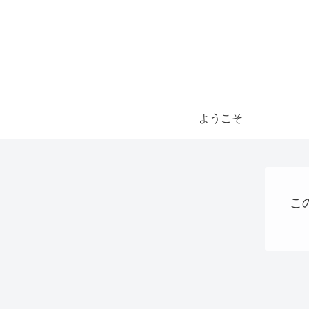
ようこそ
こ
Uncategorized
稼ぐ
大阪国際万博