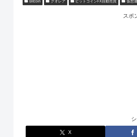
Bitcoin
クオレア
ビットコインFX自動売買
仮想
スポ
シ
X