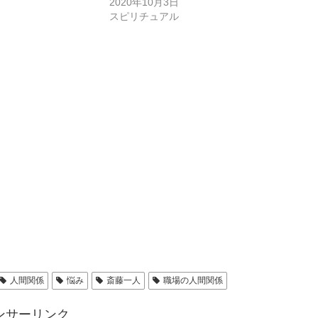
2020年10月3日
スピリチュアル
人間関係
悩み
斎藤一人
職場の人間関係
ンサーリンク