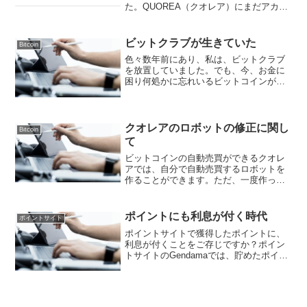
た。QUOREA（クオレア）にまだアカウ
ントを作っていない人は、ここから無料
で作ることができます。私は、昨年の下
旬からQUOREA（クオレア）に参加しま
ビットクラブが生きていた
Bitcoin
したが、ようや...
色々数年前にあり、私は、ビットクラブ
を放置していました。でも、今、お金に
困り何処かに忘れいるビットコインがな
いか探していました。その中で、ビット
クラブに久々にログインしてみたら、な
んと地道にマイニングの報酬が入ってい
ました。ビットクラブの実...
クオレアのロボットの修正に関し
Bitcoin
て
ビットコインの自動売買ができるクオレ
アでは、自分で自動売買するロボットを
作ることができます。ただ、一度作った
ロボットのメンテナンスつまり修正作業
には、一部制限があるようなのでご紹介
します。まだクオレアにアカウントが無
ポイントにも利息が付く時代
ポイントサイト
い人は、ここから無料で作...
ポイントサイトで獲得したポイントに、
利息が付くことをご存じですか？ポイン
トサイトのGendamaでは、貯めたポイン
トが自動で増える仕組みがあります。
Gendamaは、無料で登録できるポイント
サイトです。お名前.comでドメイン購入
など予定が...