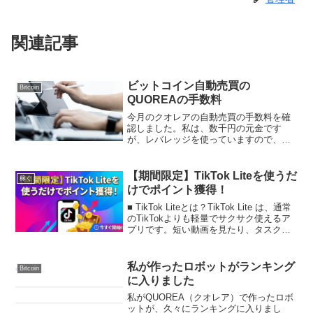
関連記事
ビットコイン自動売買の
Bitcoin
QUOREAの手数料
今月のクオレアの自動売買の手数料を確
認しました。私は、数千円の元金です
が、レバレッジを使っていますので、こ
のように高額の取引になっています。ロ
ボットをフォローして売買の情報を得る
ことは、今のところ無料でできます。で
【期間限定】TikTok Liteを使うだ
稼ぐ
も、せっかくロボットを使う...
けでポイント獲得！
■ TikTok Liteとは？TikTok Lite は、通常
のTikTokよりも軽量でサクサク使えるア
プリです。短い動画を見たり、タスクを
クリアするだけでポイントが貯まり、
Amazonギフト券などに交換できるお得な
アプリとして人気急上昇...
私が作ったロボットがランキング
Bitcoin
に入りました
私がQUOREA（クオレア）で作ったロボ
ットが、久々にランキングに入りまし