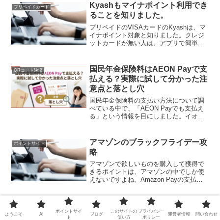
トは、下記のサイトです。楽天市場
Kyashもマイナポイント利用でき
プリペイドカード
Yahoo!...
ることを知りました。
プリペイドのVISAカードのKyashは、マ
イナポイント対象と知りました。クレジ
ットカードが無い人は、アプリで簡単に
作る事ができるKyashを活用すると良い
と思います。Kyashのマイナポイントの
キャンペーンページは、こちらです。
国民年金保険料はAEON Payで支
QRコード決済
Kyash...
払える？実際に試して分かった注
意点と落とし穴
国民年金保険料の支払い方法について調
べている中で、「AEON Payでも支払え
る」という情報を目にしました。イオン
系列のお店や、AEON Pay対応店舗で広
く使われているAEON Pay。私自身も普
段から利用しているため、「これは便利
アマゾンのブラックフライデー攻
ポイントサイト
かもし...
略
アマゾンで欲しいものを購入して獲得で
きるポイントは、アマゾンの中でしか使
えないですよね。Amazon Payの支払い
に使えるかもしれないですが、私は使っ
たことが無いので分からないです。折角
普段よりもお得に購入できると期待でき
ネットで10万円作る方法
アフィリエイト
るブラックフライ...
ポイントサイ
このサイトの
プライバシー
ようこそ
AI
ブログ
運営者情報
問い合わせ
ポイントサイトに登録して商品購入やサ
ト
使い方
ポリシー