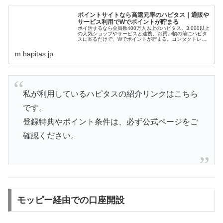
ポイントサイトなら高還元率のハピタス｜通販や
サービス利用でWでポイントが貯まる
ポイ活するなら会員数400万人以上のハピタス。3,000以上
の人気ショップやサービスと連携、お買い物の前にハピタ
スに寄るだけで、Wでポイントが貯まる。コンタクトレン
ズの購入や、クレジットカード発行、ふるさと納税の前に
もハピタスに寄っておトク...
m.hapitas.jp
私が利用しているハピタスの紹介リンクはこちら
です。
登録特典やポイント条件は、必ず公式ページをご
確認ください。
モッピー経由での口座開設