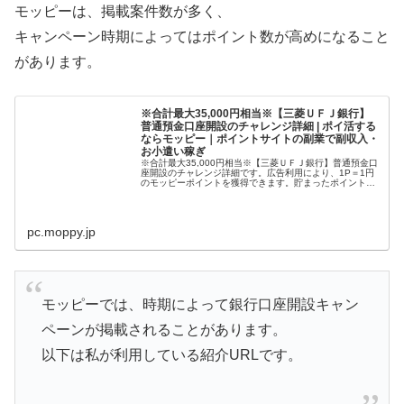
モッピーは、掲載案件数が多く、
キャンペーン時期によってはポイント数が高めになること
があります。
※合計最大35,000円相当※【三菱ＵＦＪ銀行】
普通預金口座開設のチャレンジ詳細 | ポイ活する
ならモッピー｜ポイントサイトの副業で副収入・
お小遣い稼ぎ
※合計最大35,000円相当※【三菱ＵＦＪ銀行】普通預金口
座開設のチャレンジ詳細です。広告利用により、1P＝1円
のモッピーポイントを獲得できます。貯まったポイント
は、現金やAmazonギフト、Apple Gift Cardに交換できま
す。
pc.moppy.jp
モッピーでは、時期によって銀行口座開設キャン
ペーンが掲載されることがあります。
以下は私が利用している紹介URLです。