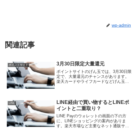
wp-admin
関連記事
3月30日限定大量還元
ポイントサイト
ポイントサイトのげん玉では、3月30日限
定で、大量還元のチャンスがあります。
楽天カードやライフカードなどげん玉で
人気のキャンペーンが、3月30日限定で大
量還元を行うそうです。さらにキャッシ
ュバックがつくサービスもあり、全て利
用すると最大で1...
LINE経由で買い物するとLINEポ
LINE
イントと二重取り？
LINE Payのウォレットの画面の下の方
に、LINEショッピングの案内がありま
す。楽天市場など主要なネット通販サイ
トを利用すると、LINEポイントを獲得で
きます。LINEポイントを獲得できるサイ