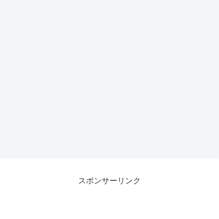
トア
ップ
で作
業効
率が
劇的
向上
スポンサーリンク