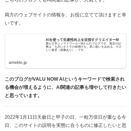
両方のウェブサイトの情報を、お役に立てて頂けますと幸
いです。
AIを使って生産性向上を目指すクリエイターM
豊かさ学ぶノマドワーカーMさんのブログです。最近の記
事は「七夕にオクラの味噌汁を。星に願いを込める、やさ
しい食卓（画像あり）」です。
ameblo.jp
このブログがVALU NOW AIというキーワードで検索され
る機会が増えるように、AI関連の記事も増やして行きたい
と思っています。
2022年1月11日天赦日と甲子の日、一粒万倍日が重なる今
日、このサイトの説明を実態に合うものに修正したいと思