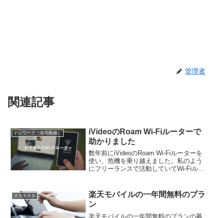
管理者
関連記事
iVideoのRoam Wi-Fiルーターで
テレワーク（在宅勤務）
助かりました
数年前にiVideoのRoam Wi-Fiルーターを
使い、危機を乗り越えました。私のよう
にフリーランスで活動していてWi-Fiルー
ターに困っている人、モバイルルーター
を探している人に、お役に立ててほしい
と願いを込めて書いています。プリペイ
楽天モバイルの一年間無料のプラ
スマホネタ
ド...
ン
楽天モバイルの一年間無料のプランの募