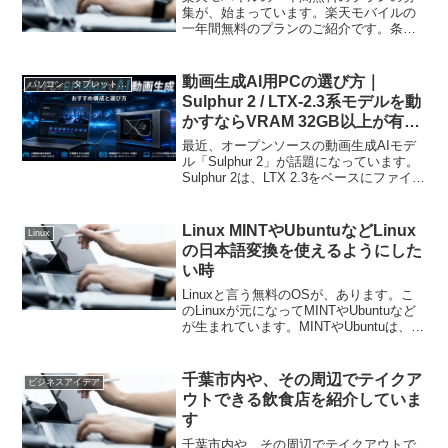
集が、始まっています。楽天モバイルの
一年間無料のプランのご紹介です。条件
などは、楽天モバイルのページでご確認
お願いします。この料金プランに対応し
た機種は、eSIMの機種です。楽天モバイ
動画生成AI用PCの選び方｜
パソコン、タブレット、ネット機器関連
ルのCMでクラウドと...
Sulphur 2 / LTX-2.3系モデルを動
かすならVRAM 32GB以上が有力
候補
最近、オープンソースの動画生成AIモデ
ル「Sulphur 2」が話題になっています。
Sulphur 2は、LTX 2.3をベースにファイン
チューニングされた動画生成AIモデルと
して紹介されており、テキストから動画
を生成するText-to-V...
Linux MINTやUbuntuなどLinux
Linux
の日本語変換を使えるようにした
い時
Linuxと言う無料のOSが、あります。こ
のLinuxが元になってMINTやUbuntuなど
が生まれています。MINTやUbuntuは、低
スペックのパソコンでも利用できるの
で、中古パソコンやサブマシンを再生す
る時にも利用されています。私も、...
千葉市内や、その周辺でテイクア
ビジネスアイデア
ウトできる飲食店を紹介していま
す
千葉市内や、その周辺でテイクアウトで