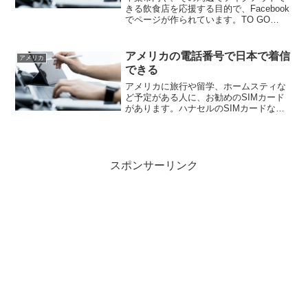
きる飲食店を応援する目的で、Facebook
でページが作られています。TO GO
CHIBA というFacebookページでは、千
葉市内や、その周辺でテイクアウトでき
る飲食店のメニューやお店を紹介してい
アメリカの電話番号で日本で着信
アメリカ
ま...
できる
アメリカに旅行や留学、ホームスティな
ど予定がある人に、お勧めのSIMカード
があります。ハナセルのSIMカードな
ら、アメリカの携帯電話番号を利用でき
ます。アメリカ国内の友達から電話をか
けてもらうとき、あなたが日本に居ても
お友達は、アメリカ国内...
スポンサーリンク