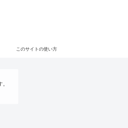
このサイトの使い方
す。
金の話
大阪国際万博
ステーブルコイン