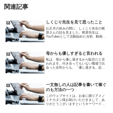
関連記事
しくじり先生を見て思ったこと
夢
お正月の休みの間に、しくじり先生の梶
原さんの話を見ました。梶原先生は、
YouTuberとして活動始めた当初、動画を
低く評価する人が38000あったそうです。
38000のアンチの意見を超えて、今の
YouTuberとしての活動を成し遂げた梶原
さ...
母からも優しすぎると言われる
夢
私は、母から優し過ぎるから駄目だと言
われます。付き合ってもいない職場で出
会った女性からも、「優し過ぎる。起こ
った事ある？」と言われたことがありま
す。こうした性格だから、職場絵もシフ
トの調整を断ることができず、二つ返事
で引き受けてしまうことが...
一文無しの人は記事を書いて稼ぐ
AI
のも方法の一つ
このウェブサイトは、お金に困りアメノ
ミナカヌシ様お助けいただきまして、あ
りがとうございますというキーワードで
検索している方が、多く訪問してくださ
っています。そのため収入アップができ