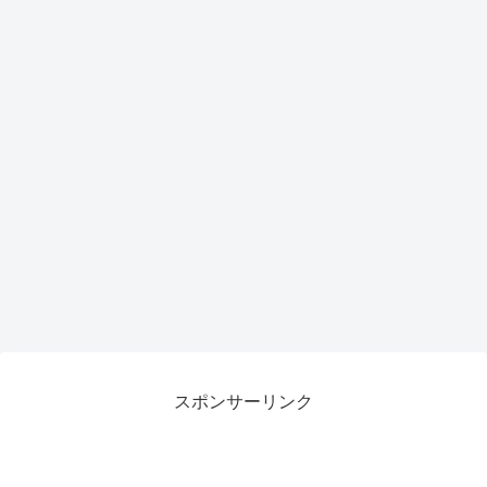
トア
ップ
で作
業効
率が
劇的
向上
スポンサーリンク