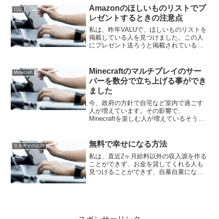
るように、応援したいと思っています。
Amazonのほしいものリストでプ
日記
今は、時代が進化してAI...
レゼントするときの注意点
私は、昨年VALUで、ほしいものリストを
掲載している人を見つけました。この人
にプレゼント送ろうと掲載されているほ
しいものリストの中から選んで、購入し
ました。ギフト包装も、設定しました。
でも、、何故か私の家に届いてしまった
Minecraftのマルチプレイのサー
Minecraft
のです。送り先が、何...
バーを数分で立ち上げる事ができ
ました
今、政府の方針で自宅など室内で過ごす
人が増えています。その影響で、
Minecraftを楽しむ人が増えているそうで
す。子供達の中でも、Minecraftのユーザ
ーが増えています。Minecraft（マインク
ラフト）を友達など複数の人と楽しむ
無料で幸せになる方法
引き寄せの法則
方...
私は、直近2ヶ月給料以外の収入源を作る
ことができず、お金を貸してくれる人も
見つけることができず、自暴自棄になろ
うとしています。でも、昨夜こちらの記
事を書きました。私は、ブログを読んで
いる人が幸せになるように仕組みを組み
込み記事を書いていなか...