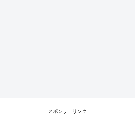
力候
補
スポンサーリンク