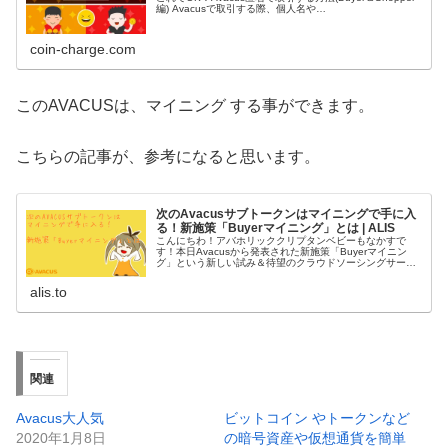
編) Avacusで取引する際、個人名や…
coin-charge.com
このAVACUSは、マイニング する事ができます。
こちらの記事が、参考になると思います。
次のAvacusサブトークンはマイニングで手に入
る！新施策「Buyerマイニング」とは | ALIS
こんにちわ！アバホリッククリプタンベビーもなかすで
す！本日Avacusから発表された新施策「Buyerマイニン
グ」という新しい試み＆待望のクラウドソーシングサービ
スAvacusASK来月実装！そしてA
alis.to
関連
Avacus大人気
ビットコイン やトークンなど
2020年1月8日
の暗号資産や仮想通貨を簡単