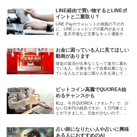
LINE経由で買い物するとLINEポ
LINE
イントと二重取り？
LINE Payのウォレットの画面の下の方
に、LINEショッピングの案内がありま
す。楽天市場など主要なネット通販サイ
トを利用すると、LINEポイントを獲得で
きます。LINEポイントを獲得できるサイ
トは、下記のサイトです。楽天市場
お金に困っている人に見てほしい
AI
Yahoo!...
動画があります
借金の返済が出来なくなって途方に暮れ
ている人、仕事を失って自暴自棄になっ
ている人などお金に困り人生を潰してし
まった人に見てほしい動画があります。
この動画を見て、お金に好かれるように
なってほしいです。お金に好かれるとい
ビットコイン高騰でQUOREA始
クオレア
うことは、人に好かれると...
めるチャンスかも
私は、今月QUOREA（クオレア）で、少
ない日本円の残高ですが、１万円稼ぐこ
とができました。元金が少ないので、こ
の数日のように大きくビットコインの値
動きがないと、稼ぐことが難しいです。
でも、こうした状況の中、利益が出るロ
占い師になりたい人や占いに興味
AI
ボットと出会うことが...
ある人におすすめのAI