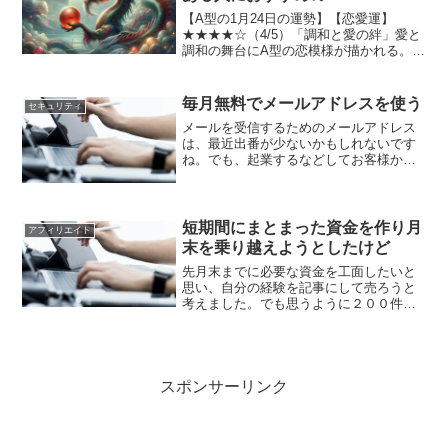
【A型の1月24日の運勢】【恋愛運】
★★★★☆（4/5）「調和と愛の絆」愛と
調和の舞台にA型の恋模様が描かれる。心
の奥底に眠る情熱が目覚め、深い絆を築
くチャンスが訪れるだろう。心の声に耳
を傾け、相手とのコミュニケーションを
毎月無料でメールアドレスを使う
セキュリティ
大切にしよう。愛の...
メールを受信するためのメールアドレス
は、最近出番が少ないかもしれないです
ね。でも、起業するなどしてお客様から
の問い合わせのメールを受け取る際に、
独自ドメインで作ったメールアドレスを
使いたいと思われる人も多いと思いま
す。普通は独自ドメインを契...
短期間にまとまった資金を作り月
アフィリエイト
末を乗り越えようとしたけど
先月末までに必要な資金を工面したいと
思い、自分の経験を記事にして売ろうと
考えました。でも思うように２００件以
上短期間に買ってもらうことができず、
苦戦しています。そして、こちらの情報
を知りました。みんなの銀行の友達紹介
キャンペーンの招待コード...
スポンサーリンク