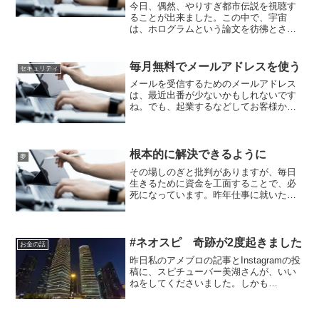
今日、偶然、やりすぎ都市伝説を視聴す
ることが出来ました。この中で、宇宙
は、ホログラムという論文を彷彿とさせ
る内容がありました。また、番組の中
で、立方体に注目している件（くだり）
がありました。これは、スタートレック
毎月無料でメールアドレスを使う
セキュリティ
ネクストジェネレーションに出...
メールを受信するためのメールアドレス
は、最近出番が少ないかもしれないです
ね。でも、起業するなどしてお客様から
の問い合わせのメールを受け取る際に、
独自ドメインで作ったメールアドレスを
使いたいと思われる人も多いと思いま
す。普通は独自ドメインを契...
根本的に解決できるように
夢
その場しのぎと批判がありますが、毎日
生きるために資金を工面することで、必
死になっています。昨年仕事に就いたと
きから、初任給が入るまでの生活費がな
いので、週払いで生きてきました。社会
保険に加入したので、週払いは出来ず仮
払い請求で乗り越えてきま...
#ネオスピ 奇跡が2度起きました
お金の話
昨日私のアメブロの記事とInstagramの投
稿に、スピチューバー美湖さんが、いい
ねをしてくださいました。しかも
Instagramの方では、二つの投稿にいいね
をしてくださったので、感動していま
す。嬉しく感じたことは、何度も訪れる