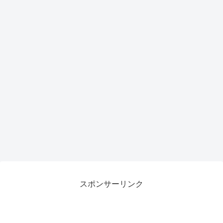
がも
らえ
るチ
ャン
ス
スポンサーリンク