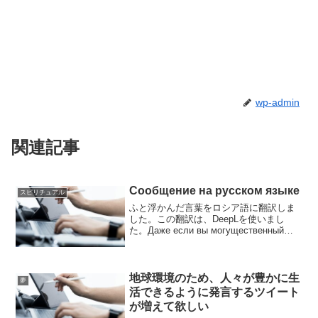
wp-admin
関連記事
Сообщение на русском языке
スピリチュアル
ふと浮かんだ言葉をロシア語に翻訳しま
した。この翻訳は、DeepLを使いまし
た。Даже если вы могущественный
человек, вы не имеете права отнимать
чью-то жизнь.Жиз...
地球環境のため、人々が豊かに生
夢
活できるように発言するツイート
が増えて欲しい