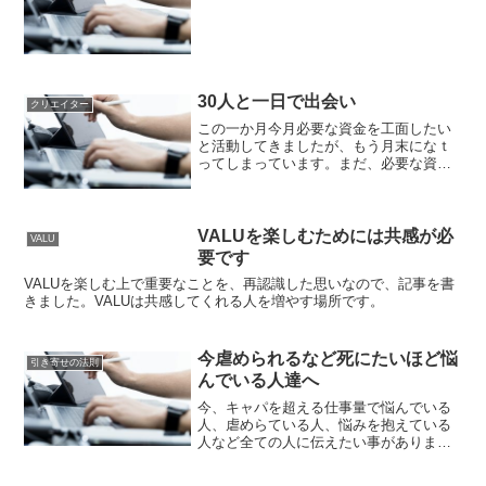
30人と一日で出会い
クリエイター
この一か月今月必要な資金を工面したい
と活動してきましたが、もう月末になｔ
ってしまっています。まだ、必要な資金
を工面できていないので、お一人1万円で
30人のクライアントと出会うことができ
たらと思っています。最低で20人で、で
きたら30人のクラ...
VALUを楽しむためには共感が必
VALU
要です
VALUを楽しむ上で重要なことを、再認識した思いなので、記事を書
きました。VALUは共感してくれる人を増やす場所です。
今虐められるなど死にたいほど悩
引き寄せの法則
んでいる人達へ
今、キャパを超える仕事量で悩んでいる
人、虐めらている人、悩みを抱えている
人など全ての人に伝えたい事がありま
す。こちらのリンク先の記事を、ぜひ、
読んでください。論文は、こちらです。