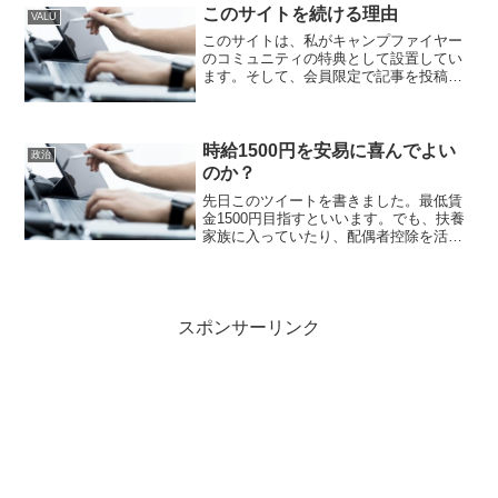
簡単にまとめて書くと、あなたが見てい
このサイトを続ける理由
VALU
る世界は、あなたの心が作り...
このサイトは、私がキャンプファイヤー
のコミュニティの特典として設置してい
ます。そして、会員限定で記事を投稿し
たり、会員登録する機能を付けてウェブ
サイトを作ることが出来ると証明するポ
ートフォリオの意味も込めて運営を続け
ています。WordPre...
時給1500円を安易に喜んでよい
政治
のか？
先日このツイートを書きました。最低賃
金1500円目指すといいます。でも、扶養
家族に入っていたり、配偶者控除を活用
している人は、制限超えないように工夫
します。だから、最低賃金1500円実現し
たら、パートタイマーで働く人は、極論
で、一人当たりの...
スポンサーリンク