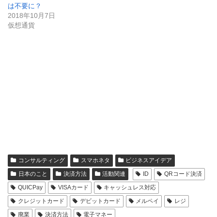
は不要に？
2018年10月7日
仮想通貨
コンサルティング
スマホネタ
ビジネスアイデア
日本のこと
決済方法
活動関連
ID
QRコード決済
QUICPay
VISAカード
キャッシュレス対応
クレジットカード
デビットカード
メルペイ
レジ
廃業
決済方法
電子マネー