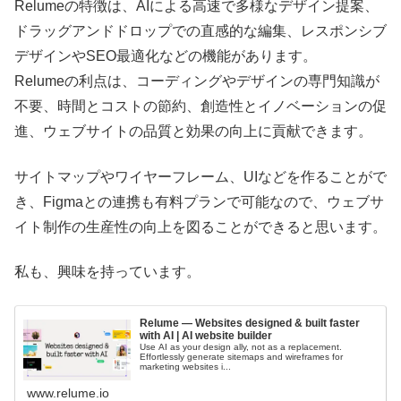
Relumeの特徴は、AIによる高速で多様なデザイン提案、
ドラッグアンドドロップでの直感的な編集、レスポンシブ
デザインやSEO最適化などの機能があります。
Relumeの利点は、コーディングやデザインの専門知識が
不要、時間とコストの節約、創造性とイノベーションの促
進、ウェブサイトの品質と効果の向上に貢献できます。
サイトマップやワイヤーフレーム、UIなどを作ることがで
き、Figmaとの連携も有料プランで可能なので、ウェブサ
イト制作の生産性の向上を図ることができると思います。
私も、興味を持っています。
Relume — Websites designed & built faster
with AI | AI website builder
Use AI as your design ally, not as a replacement.
Effortlessly generate sitemaps and wireframes for
marketing websites i...
www.relume.io