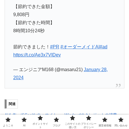
【節約できた金額】
9,808円
【節約できた時間】
8時間10分24秒
節約できました！
#PR
#オーダーメイドAI
#ad
https://t.co/Ae3x7VIDev
— エンジニアM168 (@masaru21)
January 28,
2024
関連
AIを作ってCoolなウェサイト
Windsurfのクレジットの消費
やモバイルアプリを作るとき
が早いので
ポイントサイ
このサイトの
プライバシー
に役立つサービス
2025年3月5日
ようこそ
AI
ブログ
運営者情報
問い合わせ
ト
使い方
ポリシー