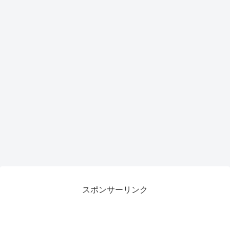
がも
力候
らえ
補
るチ
ャン
ス
スポンサーリンク