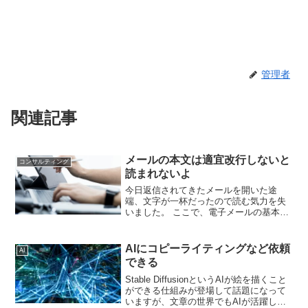
管理者
関連記事
メールの本文は適宜改行しないと
コンサルティング
読まれないよ
今日返信されてきたメールを開いた途
端、文字が一杯だったので読む気力を失
いました。 ここで、電子メールの基本で
す。 段落は、短くしましょう。 メールマ
ガジンの場合は、横全角３５文字程度と
私は、学びました。 メールの場合は、も
AIにコピーライティングなど依頼
AI
っと短くて良いと思...
できる
Stable DiffusionというAIが絵を描くこと
ができる仕組みが登場して話題になって
いますが、文章の世界でもAIが活躍して