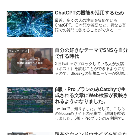
います。最近では、ChatGPTというチャ
ットができるAIが話題になっています。
私も使ってみました。ChatG...
ChatGPTの機能を活用するため
AI
最近、多くの人の注目を集めている
ChatGPT。日本語や英語など、異なる言
語での質問に答えることができるユニー
クな機能を提供しています。英語で質問
したときのChatGPTの機能について、多
くの人がツイートしています。私が日本
語で質問しても、...
自分の好きなテーマでSNSを自分
ウェブサービス
で作る時代
X旧Twitterでブロックしている人が投稿
（ポスト）を読むことができるようにな
るので、Blueskyの新規ユーザーが急増し
たことが話題になっています。そして
SNSを自分で運用したい、自分の好きな
ことで人と繋がりたいと思う人が増えて
β版・ProプランのみCatchyで生
AI
きたよう...
成される文章にWeb検索が反映さ
れるようになりました。
Twitterで、知りました。そして、こちら
のNotionのサイトの記事で、詳細を確認
しました。β版・Proプランのみ利用でき
ますが、AIが文章を生成する際に、最新
のウェブ検索結果を反映させることが出
来るので、タイムリーな話題を取り入れ
現在のウィンドウサイズを知りた
ウェブサービス