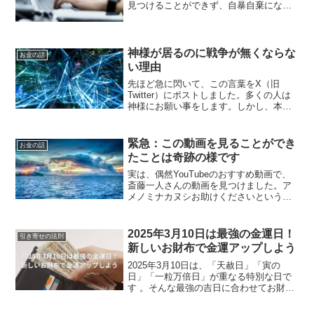
見つけることができず、自暴自棄になろ
うとしています。でも、昨夜こちらの記
事を書きました。私は、ブログを読んで
いる人が幸せになるように仕組みを組み
込み記事を書いていなか...
神様が居るのに戦争が無くならな
お金の話
い理由
先ほど急に閃いて、この言葉をX（旧
Twitter）にポストしました。多くの人は
神様にお願い事をします。しかし、本当
は神様に感謝の気持ちを伝えるべきで
す。今、幸せに暮らしていることに感謝
することが、すべての始まりなのです。
緊急：この動画を見ることができ
お金の話
あなたの周りにある豊...
たことは奇跡の様です
実は、偶然YouTubeのおすすめ動画で、
斎藤一人さんの動画を見つけました。ア
メノミナカヌシお助けくださいというキ
ーワードで、このサイトにアクセスされ
る方が、とても多いです。この動画に出
会ったのも、何かの縁だと思います。
2025年3月10日は最強の金運日！
引き寄せの法則
Twitterで投稿...
新しいお財布で金運アップしよう
2025年3月10日は、「天赦日」「寅の
日」「一粒万倍日」が重なる特別な日で
す 。そんな最強の吉日に合わせてお財布
を新調すれば、「お金がどんどん貯まる
かも！？」と期待しちゃいますよね。こ