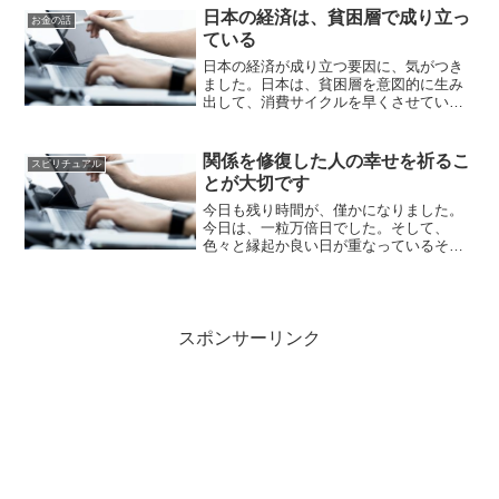
の記事では主婦の方にも分かりやすく、3
日本の経済は、貧困層で成り立っ
お金の話
つの縁起の良い日...
ている
日本の経済が成り立つ要因に、気がつき
ました。日本は、貧困層を意図的に生み
出して、消費サイクルを早くさせている
と思います。派遣で働いている人の中に
は、日払いや週払いで給料を受け取って
いる人もいます。私は、週払いでは、お
関係を修復した人の幸せを祈るこ
スピリチュアル
金を貯める事が難しいと昔...
とが大切です
今日も残り時間が、僅かになりました。
今日は、一粒万倍日でした。そして、
色々と縁起か良い日が重なっているそう
です。こちらの記事で、知りました。私
は、職場で人間関係の切り離しという内
容のパワハラを受けました。派遣会社の
営業や、外部のパワハラの相...
スポンサーリンク