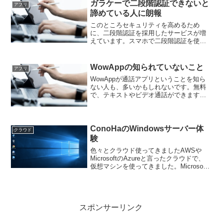
ランが、オプション全部込みで1ヶ月990
ガラケーで二段階認証できないと
アプリ
円で半...
諦めている人に朗報
このところセキュリティを高めるため
に、二段階認証を採用したサービスが増
えています。スマホで二段階認証を使う
と、機種変更の際にとてもs不便です。ま
た、ガラケーの人は、二段階認証のアプ
リを使うことができないので、諦めない
WowAppの知られていないこと
アプリ
といけないと私は、思って...
WowAppが通話アプリということを知ら
ない人も、多いかもしれないです。無料
で、テキストやビデオ通話ができます。
このWowAppですが、日本の市外局番の
電話番号を始め多くの国の仮想電話番号
を購入して使うことができます。
WowAppは、海外か...
ConoHaのWindowsサーバー体
クラウド
験
色々とクラウド使ってきましたAWSや
MicrosoftのAzureと言ったクラウドで、
仮想マシンを使ってきました。Microsoft
のAzureでは、Windows10の仮想マシンや
Windfowsサーバーの仮想マシンを使って
いました。Wi...
スポンサーリンク