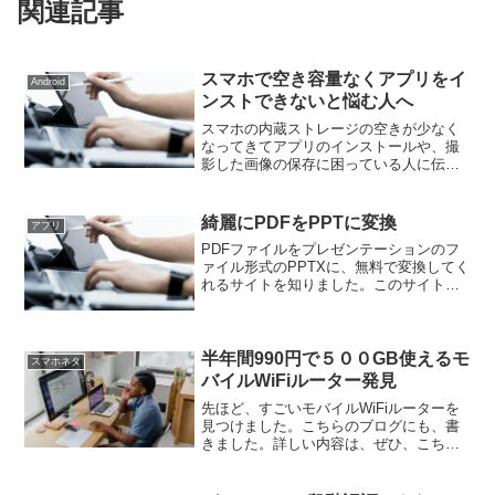
関連記事
スマホで空き容量なくアプリをイ
Android
ンストできないと悩む人へ
スマホの内蔵ストレージの空きが少なく
なってきてアプリのインストールや、撮
影した画像の保存に困っている人に伝え
たいことがあります。Androidのバージョ
ンで6以上の機種は、増設できるmicroSD
カードを内蔵ストレージとして使える機
綺麗にPDFをPPTに変換
アプリ
能があり...
PDFファイルをプレゼンテーションのフ
ァイル形式のPPTXに、無料で変換してく
れるサイトを知りました。このサイト
は、Chromeの拡張機能も提供されていま
す。PDFファイルをパワーポイントやキ
ーノートに取り込んで、プレゼンテーシ
ョン資料、ス...
半年間990円で５００GB使えるモ
スマホネタ
バイルWiFiルーター発見
先ほど、すごいモバイルWiFiルーターを
見つけました。こちらのブログにも、書
きました。詳しい内容は、ぜひ、こちら
のブログの記事を読んでください。通常1
ヶ月500GBが6900円（税込み）の料金プ