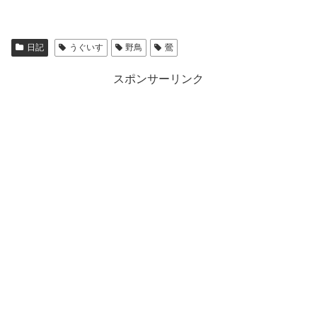
日記
うぐいす
野鳥
鶯
スポンサーリンク