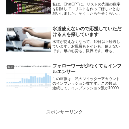
私は、ChatGPTに、リストの先頭の数字
を削除して、リストを作ってほしいとお
願いしました。そうしたら半分くらいま
で処理をして、止まってしまいました。
私は、続けてくださいとお願いしまし
た。そうしたら、下記の画像の回答がで
水道使えないので応援していただ
日記
ました。ChatGP...
ける人を探しています
水道が使えなくなって、10日以上経過し
ています。お風呂もトイレも、使えない
です。母の心労も、限界です。母も、お
金ができるように、毎日祈っています。
詳しい経緯は、こちらのキャンプファイ
ヤーの記事を読んでください。そのため
フォローワーが少なくてもインフ
日記
水だけで食べることがで...
ルエンサー
この画像は、私のツイッターアカウント
のインプレッション数です。この数日、
連続して、インプレッション数が10000を
超えています。私のツイッターアカウン
トのフォロワー数は、少ないです。で
も、このように効果が出ています。ツイ
ートをブログのように...
スポンサーリンク