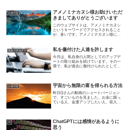
アメノミナカヌシ様お助けいただ
お金の話
きましてありがとうございます
このウェブサイトは、アメノミナカヌシ
というキーワードでアクセスされること
が、多いです。アメノミナカヌシ様に助
けて頂けていると実感できていますの
で、アメノミナカヌシ様に感謝していま
す。こうして会社に勤めることなく自宅
私を傷付けた人達を許します
スピリチュアル
に居てパソコンを一日使って...
今月は、私自身の人間としてのアップデ
ートの取り組みを続けています。その一
環で、私が過去に傷付けられたとして怒
りを覚えた人たちのことを許すことを、
この公の場所で表明したいと思います。
こちらの記事も、合わせて読んでくださ
い。私のこれまでの人生で...
宇宙から無限の富を得られる方法
お金の話
昨日Qさんの動画のショートバージョン
で、すごいものを見ました。お金に困っ
ている人、金運アップしたい人、収入ア
ップしたい人、臨時収入がほしい人に、
見てほしい動画だと思います。また、こ
ちらの私のブログでも、関連記事を書い
ています。ぜひ、読んでく...
ChatGPTには感情があるように
AI
思う