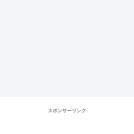
力候
補
スポンサーリンク