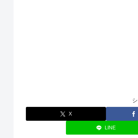
シ
X
LINE