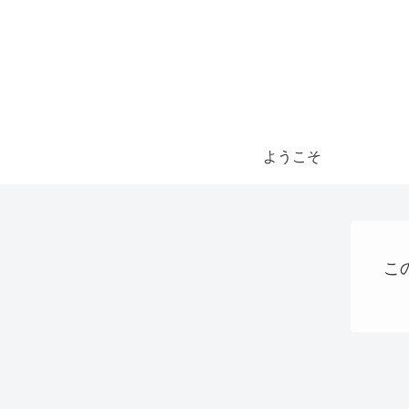
ようこそ
こ
QRコード決済
大阪国際万博
パソコン、タブレット、ネット機器関連