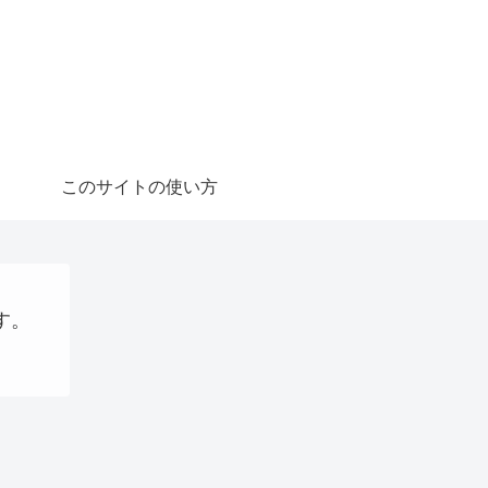
このサイトの使い方
す。
阪国際万博
webサイト制作関連
お金の話