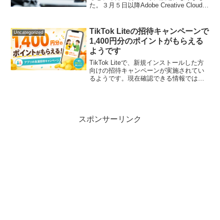
た。３月５日以降Adobe Creative Cloudの
料金が、最大３０％の値上げになりま
す。値上げ対象となるのは、個人版コン
プリートプランと単体プラン、グル...
TikTok Liteの招待キャンペーンで
Uncategorized
1,400円分のポイントがもらえる
ようです
TikTok Liteで、新規インストールした方
向けの招待キャンペーンが実施されてい
るようです。現在確認できる情報では、
TikTok Liteを新規にインストールし、ポ
イントを稼ぐ画面の一番下にあるフォー
ムへ招待コードを入力すると、1,40...
スポンサーリンク