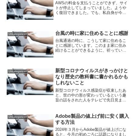
AWSの料金を支払うことができず、サイ
トが停止してしまっていました。ようや
く復旧できました。でも、私自身が今月
を乗り越えて生きることができるか、大
変厳しい状況に追い込まれてしまってい
ます。先月までに必要な資金がいまだに
工面できていないのです...
台風の時に家に住めることに感謝
Uncategorized
台風通過の時に、こうして家に住めるこ
とに感謝しています。このまま家に住み
続けることができるように、祈っていま
す。そして、新しい仕事を見つけて通勤
が楽になるように、新天地で新しい生活
ができるようにしたいと思っています。
私は、ネットで出会った人...
新型コロナウィルスがきっかけと
Uncategorized
なり歴史の教科書に書かれるかも
しれないこと
新型コロナウィルス感染症が収束したあ
と、世の中の形が変わっているという趣
旨の話をされた人をテレビで先日見まし
た。ベーシックインカムと学校の９月入
学・新学期スタートの件は、新型コロナ
ウィルス感染症が無かったら、真面目に
Adobe製品の値上げ前に安く購入
Uncategorized
日本で議論されることは、...
する方法
2024年３月からAdobe製品が値上げにな
ると、今月の初めごろに話題になりまし