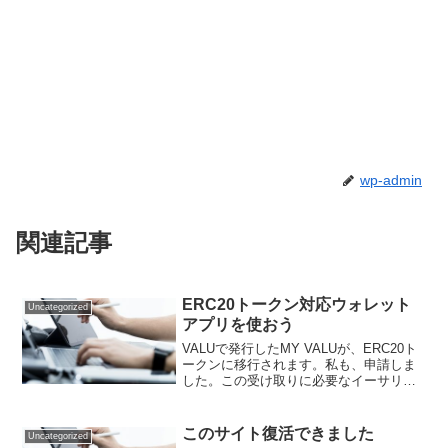
wp-admin
関連記事
ERC20トークン対応ウォレット
Uncategorized
アプリを使おう
VALUで発行したMY VALUが、ERC20ト
ークンに移行されます。私も、申請しま
した。この受け取りに必要なイーサリア
ムの入金用のアドレスは、仮想通貨取引
所が発行するイーサリアムのアドレス
は、使えないので注意が必要です。
このサイト復活できました
Uncategorized
ERC20トークン...