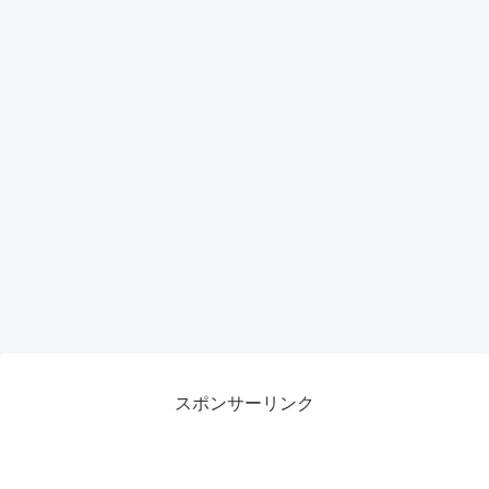
がも
らえ
るチ
ャン
ス
スポンサーリンク