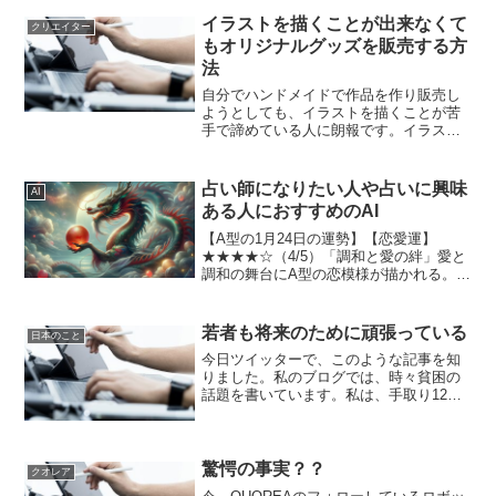
てお金を稼ぐことができる時代になった
のです。無理に引きこもり...
イラストを描くことが出来なくて
クリエイター
もオリジナルグッズを販売する方
法
自分でハンドメイドで作品を作り販売し
ようとしても、イラストを描くことが苦
手で諦めている人に朗報です。イラスト
AC、フォトACなどACワークスが運営す
るサービスでは、エクストラライセンス
というライセンスがあります。このエク
占い師になりたい人や占いに興味
AI
ストラライセンスを取...
ある人におすすめのAI
【A型の1月24日の運勢】【恋愛運】
★★★★☆（4/5）「調和と愛の絆」愛と
調和の舞台にA型の恋模様が描かれる。心
の奥底に眠る情熱が目覚め、深い絆を築
くチャンスが訪れるだろう。心の声に耳
を傾け、相手とのコミュニケーションを
若者も将来のために頑張っている
日本のこと
大切にしよう。愛の...
今日ツイッターで、このような記事を知
りました。私のブログでは、時々貧困の
話題を書いています。私は、手取り12万
円前後で母を養いながら、再び自分のス
キルを活かして、人の２倍働いて母に恩
返しできるように活動しています。で
も、私の夢や志の原点の部...
驚愕の事実？？
クオレア