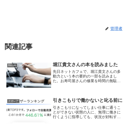
管理者
関連記事
堀江貴文さんの本を読みました
Bitcoin
先日ネットカフェで、堀江貴文さんの多
動力という本の要約の一部を読みまし
た。お寿司屋さんの修業を時間の無駄と
表現しているところに、堀江貴文さんの
独特の価値観を感じました。昔は、口頭
伝承でしか技術を伝える術が無かったの
で、時間をかけて師匠や親方...
引きこもりで働かないと叱る前に
クオレア
引きこもりになってしまい仕事に通うこ
とができない状態の人に、無理に働きに
行くように指導しても、状況が好転する
ことは厳しいと想像できます。今は、も
う時代が変わりました。ロボットを使っ