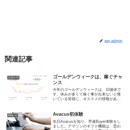
wp-admin
関連記事
ゴールデンウィークは、稼ぐチャ
クオレア
ンス
今年のゴールデンウィークは、10連休で
す。休みが多くて稼ぐ事が出来ないと嘆
いている皆様に、オススメの情報があり
ます。QUOREA（クオレア）では、ビッ
トフライヤーでも自動売買できるように
システムの改良が進められて居ます。す
Avacus初体験
Avacus
でにビットフライヤ...
先日Avacusを知り、早速Buyer体験をし
ました。アマゾンのギフト機能は、思わ