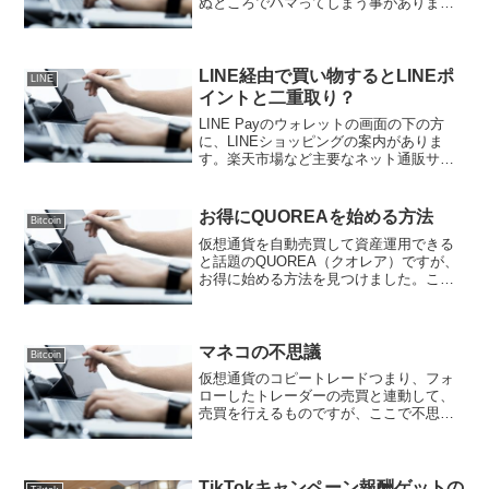
ぬところでハマってしまう事がありま
す。ここに体験談を書いています。ぜ
ひ、併せて読んでください。そして、ギ
フトのメッセージのチェックは、外しま
しょう。本名が思わ...
LINE経由で買い物するとLINEポ
LINE
イントと二重取り？
LINE Payのウォレットの画面の下の方
に、LINEショッピングの案内がありま
す。楽天市場など主要なネット通販サイ
トを利用すると、LINEポイントを獲得で
きます。LINEポイントを獲得できるサイ
トは、下記のサイトです。楽天市場
お得にQUOREAを始める方法
Bitcoin
Yahoo!...
仮想通貨を自動売買して資産運用できる
と話題のQUOREA（クオレア）ですが、
お得に始める方法を見つけました。こち
らのげん玉というポイントサイト経由で
QUOREA（クオレア）に申し込みして、
自動売買を始めると、32000ポイント獲得
できるそう...
マネコの不思議
Bitcoin
仮想通貨のコピートレードつまり、フォ
ローしたトレーダーの売買と連動して、
売買を行えるものですが、ここで不思議
な体験をしました。私をマネコでフォロ
ーしている人で、利益が出ている人と赤
字になった人の両方がいるのです。な
ぜ、赤字になるのか。私は、...
TikTokキャンペーン報酬ゲットの