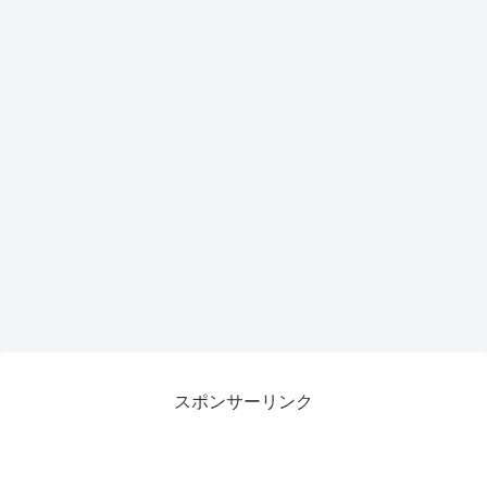
がも
らえ
るチ
ャン
ス
スポンサーリンク