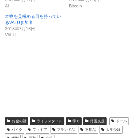
AI
Bitcoin
本物を見極める目を持ってい
るVALU参加者
2018年7月16日
VALU
お金の話
ライフスタイル
稼ぐ
貧困支援
ドール
バイク
フィギア
ブランド品
不用品
大学受験