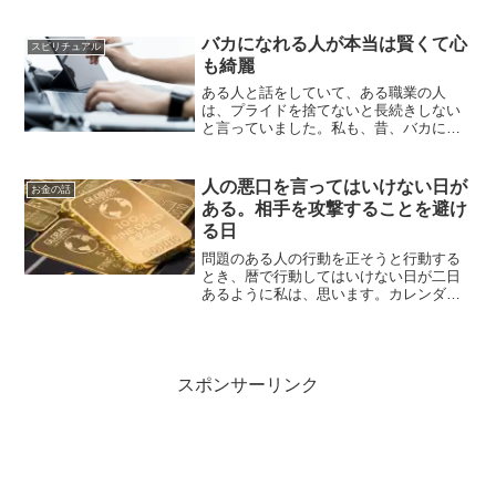
グの授業が始めるということで、お菓子
メーカーのグリコが、この分野にお菓子
を作って参入するとWBSを...
バカになれる人が本当は賢くて心
スピリチュアル
も綺麗
ある人と話をしていて、ある職業の人
は、プライドを捨てないと長続きしない
と言っていました。私も、昔、バカにな
れる人が本当は賢いと聞いたことがあり
ます。また、プライドを持っているとさ
れる本人は、プライドを意識していない
人の悪口を言ってはいけない日が
お金の話
と思います。本人は、自尊心...
ある。相手を攻撃することを避け
る日
問題のある人の行動を正そうと行動する
とき、暦で行動してはいけない日が二日
あるように私は、思います。カレンダー
には、六曜が書かれています。この六曜
の他にも、注意した方が良い縁起に関連
した日があります。一般的に売られてい
るカレンダーでは分かり難...
スポンサーリンク