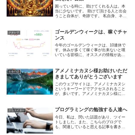
困っている時に、助けてくれる人は。本
当に少ないです。 助けて頂ける人と出会
うこと自体が、奇跡です。 私自身、ネッ
トで助けて頂ける人と何人かで会うこと
ができました。 そのことに、心から感謝
しています。 「
アメノミナカヌシ様お助
ゴールデンウィークは、稼ぐチャ
クオレア
けて頂きまして、ありがとうございま
ンス
す
」というように、すでに助かった、問
題が解決したと思い、過去形で感謝した
今年のゴールデンウィークは、10連休で
言葉で唱える事が大切です。
す。休みが多くて稼ぐ事が出来ないと嘆
いている皆様に、オススメの情報があり
ます。QUOREA（クオレア）では、ビッ
トフライヤーでも自動売買できるように
システムの改良が進められて居ます。す
アメノミナカヌシ様お助けいただ
お金の話
でにビットフライヤ...
きましてありがとうございます
このウェブサイトは、アメノミナカヌシ
というキーワードでアクセスされること
が、多いです。アメノミナカヌシ様に助
けて頂けていると実感できていますの
で、アメノミナカヌシ様に感謝していま
す。こうして会社に勤めることなく自宅
プログラミングの勉強する人達へ
クリエイター
に居てパソコンを一日使って...
今日、私は、閃いた話題があり、ツイー
トしました。また、こちらのブログで
も、関連していると思える記事を書きま
した。来年度から小学校でプログラミン