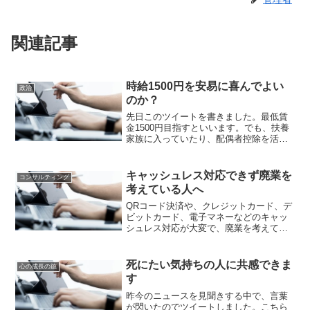
関連記事
時給1500円を安易に喜んでよい
政治
のか？
先日このツイートを書きました。最低賃
金1500円目指すといいます。でも、扶養
家族に入っていたり、配偶者控除を活用
している人は、制限超えないように工夫
します。だから、最低賃金1500円実現し
たら、パートタイマーで働く人は、極論
キャッシュレス対応できず廃業を
コンサルティング
で、一人当たりの...
考えている人へ
QRコード決済や、クレジットカード、デ
ビットカード、電子マネーなどのキャッ
シュレス対応が大変で、廃業を考えてし
まっている個人商店の経営者の皆様に伝
えたいことがあります。キャッシュレス
対応するためのレジ購入が出来ないか
死にたい気持ちの人に共感できま
心の成長の旅
ら、廃業するという人も居...
す
昨今のニュースを見聞きする中で、言葉
が閃いたのでツイートしました。こちら