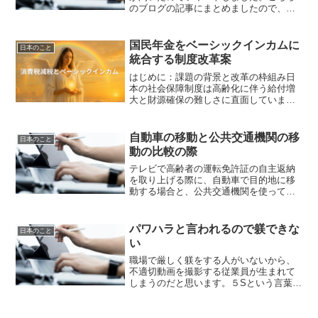
のブログの記事にまとめましたので、ぜ
ひ、読んでください。私自身が現実に負
けて死にたいと思うことが、今でも度々
あります。私の作品が、死にたいと思い
国民年金をベーシックインカムに
日本のこと
悩む人たちの救いになるこ...
統合する制度改革案
はじめに：課題の背景と改革の枠組み日
本の社会保障制度は高齢化に伴う給付増
大と財源確保の難しさに直面していま
す。そこで、本提案では現行の国民年金
（基礎年金）を廃止し、月額12万円のベ
ーシックインカム（BI）に統合する大胆
自動車の移動と公共交通機関の移
日本のこと
な改革を検討します。厚...
動の比較の際
テレビで高齢者の運転免許証の自主返納
を取り上げる際に、自動車で目的地に移
動する場合と、公共交通機関を使って移
動する場合のコストの比較をする事があ
ります。でも、この比較は、不完全だと
思うのです。公共交通機関の方は、片道
パワハラと言われるので躾できな
日本のこと
いくら必要と説明します。...
い
職場で厳しく躾をする人がいないから、
不適切動画を撮影する従業員が生まれて
しまうのだと思います。５Sという言葉が
あります。整理、整頓、清掃、清潔、躾
工場では、よく言われていると思いま
す。小集団活動なとやったことがある人