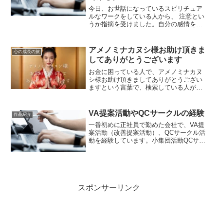
今日、お世話になっているスピリチュア
ルなワークをしている人から、 注意とい
うか指摘を受けました。自分の感情を受
け入れる。自分の感情を受け止める。自
分が、自分自身の良き理解者になる。こ
の地球には、「行動」「体験」「創造」
アメノミナカヌシ様お助け頂きま
心の成長の旅
を経験するために、やっ...
してありがとうございます
お金に困っている人で、アメノミナカヌ
シ様お助け頂きましてありがとうござい
ますという言葉で、検索している人が、
とても多いようです。そして、このウェ
ブサイトにも、沢山の人がアメノミナカ
ヌシ様お助け頂きましてありがとうござ
VA提案活動やQCサークルの経験
作品紹介
いますというキーワードで...
一番初めに正社員で勤めた会社で、VA提
案活動（改善提案活動）、QCサークル活
動を経験しています。小集団活動QCサー
クル活動は、発表会でアシスタントをし
た事もあります。この時に、自分で自主
的にソニーの職場改善ワークノートなど
の書籍を購入して勉...
スポンサーリンク