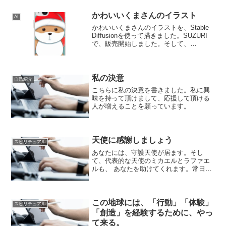
かわいいくまさんのイラスト
AI
かわいいくまさんのイラストを、Stable
Diffusionを使って描きました。SUZURI
で、販売開始しました。そして、
Bonathinaでも、販売申請しました。数時
間後に、販売開始されていると思いま
す。ぜひ、ご利用くださいませ。
私の決意
自己紹介
こちらに私の決意を書きました。私に興
味を持って頂けまして、応援して頂ける
人が増えることを願っています。
天使に感謝しましょう
スピリチュアル
あなたには、守護天使が居ます。そし
て、代表的な天使のミカエルとラファエ
ルも、 あなたを助けてくれます。常日頃
から守護天使達に、あなたを守ってくれ
ていることに対して、感謝の気持ちを伝
えましょう。寝る前に、守護天使様や、
ミカエル、ラファエルの名...
この地球には、「行動」「体験」
スピリチュアル
「創造」を経験するために、やっ
て来る。