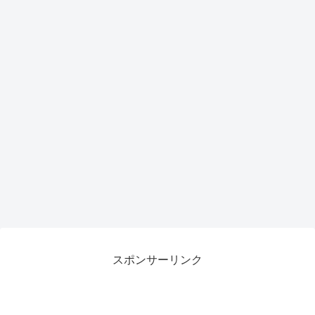
力候
補
スポンサーリンク