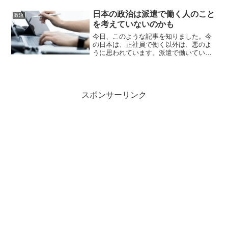
保険に加入したので、週払いは出来ず仮
払い請求で乗り越えてきま...
日本の政治は派遣で働く人のこと
政治
を考えていないのかも
今日、このような記事を知りました。今
の日本は、正社員で働く以外は、悪のよ
うに思われています。派遣で働いてい
も、転職や就職の予定や考えを聞かれま
す。でも、何年も前の自民党政権の際に
行われた派遣法改正の影響で、派遣から
正社員に移行できるケースよ...
スポンサーリンク