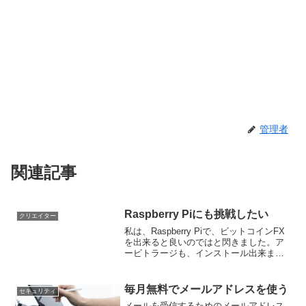
管理者
関連記事
Raspberry Piにも挑戦したい
クリエイター
私は、Raspberry Piで、ビットコインFX
を出来ると良いのではと閃きました。ア
ービトラージも、インストール出来ま
す。クラウドやレンタルサーバーにイン
ストールして作るのは、簡単です。で
も、依頼主のアカウントでサーバー契約
毎月無料でメールアドレスを使う
セキュリティ
するなど手間と...
メールを受信するためのメールアドレス