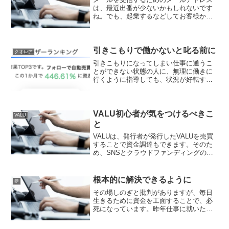
は、最近出番が少ないかもしれないです
ね。でも、起業するなどしてお客様から
の問い合わせのメールを受け取る際に、
独自ドメインで作ったメールアドレスを
使いたいと思われる人も多いと思いま
す。普通は独自ドメインを契...
引きこもりで働かないと叱る前に
クオレア
引きこもりになってしまい仕事に通うこ
とができない状態の人に、無理に働きに
行くように指導しても、状況が好転する
ことは厳しいと想像できます。今は、も
う時代が変わりました。ロボットを使っ
てお金を稼ぐことができる時代になった
のです。無理に引きこもり...
VALU初心者が気をつけるべきこ
VALU
と
VALUは、発行者が発行したVALUを売買
することで資金調達もできます。そのた
め、SNSとクラウドファンディングの２
つの側面があると私は、VALUのことをイ
メージしています。VALUは、仮想通貨の
世界から参加している人が多いです。
根本的に解決できるように
夢
VALUは...
その場しのぎと批判がありますが、毎日
生きるために資金を工面することで、必
死になっています。昨年仕事に就いたと
きから、初任給が入るまでの生活費がな
いので、週払いで生きてきました。社会