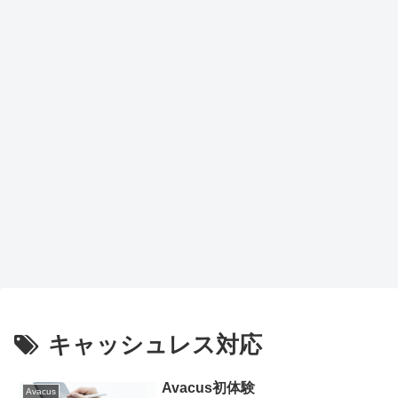
がも
トア
らえ
ップ
るチ
で作
ャン
業効
ス
率が
劇的
向上
キャッシュレス対応
Avacus初体験
Avacus